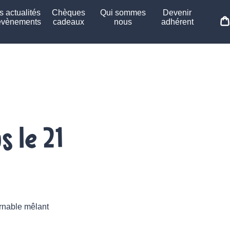
 actualités
Chèques
Qui sommes
Devenir
évènements
cadeaux
nous
adhérent
 le 21
rnable mêlant