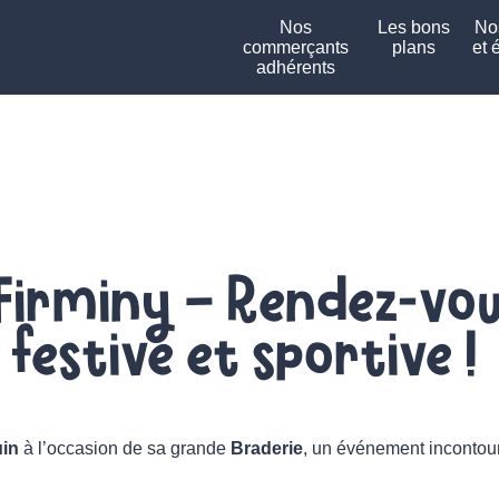
Nos
Les bons
Nos
commerçants
plans
et 
adhérents
irminy – Rendez-vous
 festive et sportive !
uin
à l’occasion de sa grande
Braderie
, un événement incontou