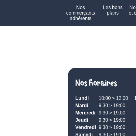
Nos
Les bons
Nos
commerçants
plans
et 
adhérents
Nos horaires
Lundi
10:00 > 12:00
Mardi
9:30 > 19:00
Mercredi
9:30 > 19:00
Jeudi
9:30 > 19:00
Vendredi
9:30 > 19:00
Samedi
9:30 > 19:00